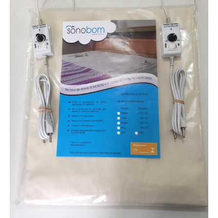
c/
Temp
Regulável
quantidade