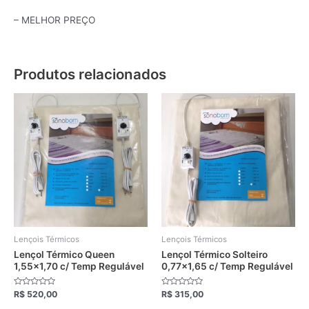
– MELHOR PREÇO
Produtos relacionados
Este
Este
produto
produto
tem
tem
várias
várias
variantes.
variantes.
As
As
opções
opções
podem
podem
ser
ser
escolhidas
escolhidas
Lençois Térmicos
Lençois Térmicos
na
na
Lençol Térmico Queen
Lençol Térmico Solteiro
1,55×1,70 c/ Temp Regulável
0,77×1,65 c/ Temp Regulável
página
página
do
do
Avaliação
Avaliação
R$
520,00
R$
315,00
produto
produto
0
0
de
de