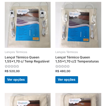
Este
Este
produto
produto
tem
tem
várias
várias
variantes.
variantes.
As
As
opções
opções
podem
podem
ser
ser
escolhidas
escolhidas
Lençois Térmicos
Lençois Térmicos
na
na
Lençol Térmico Queen
Lençol Térmico Queen
1,55×1,70 c/ Temp Regulável
1,55×1,70 c/2 Temperaturas
página
página
do
do
Avaliação
Avaliação
R$
520,00
R$
480,00
produto
produto
0
0
de
de
5
5
Ver opções
Ver opções
Este
Este
produto
produto
tem
tem