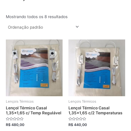
Mostrando todos os 8 resultados
Este
Este
produto
produto
tem
tem
várias
várias
variantes.
variantes.
As
As
opções
opções
podem
podem
ser
ser
escolhidas
escolhidas
Lençois Térmicos
Lençois Térmicos
na
na
Lençol Térmico Casal
Lençol Térmico Casal
1,35×1,65 c/ Temp Regulável
1,35×1,65 c/2 Temperaturas
página
página
do
do
Avaliação
Avaliação
R$
480,00
R$
440,00
produto
produto
0
0
de
de