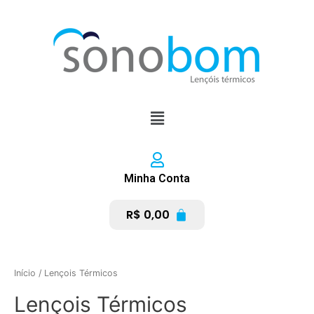
Ir
para
o
conteúdo
Menu
Minha Conta
R$
0,00
Início
/ Lençois Térmicos
Lençois Térmicos