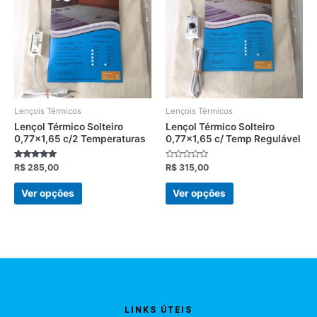
várias
várias
variantes.
variantes.
As
As
opções
opções
podem
podem
ser
ser
escolhidas
escolhidas
Lençois Térmicos
Lençois Térmicos
na
na
Lençol Térmico Solteiro
Lençol Térmico Solteiro
0,77×1,65 c/2 Temperaturas
0,77×1,65 c/ Temp Regulável
página
página
do
do
Avaliação
Avaliação
R$
285,00
R$
315,00
produto
produto
5.00
0
de 5
de
5
Ver opções
Ver opções
LINKS ÚTEIS