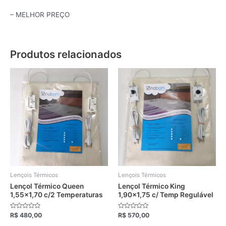
– MELHOR PREÇO
Produtos relacionados
Este
Este
produto
produto
tem
tem
várias
várias
variantes.
variantes.
As
As
opções
opções
podem
podem
ser
ser
escolhidas
escolhidas
Lençois Térmicos
Lençois Térmicos
na
na
Lençol Térmico Queen
Lençol Térmico King
1,55×1,70 c/2 Temperaturas
1,90×1,75 c/ Temp Regulável
página
página
do
do
Avaliação
Avaliação
R$
480,00
R$
570,00
produto
produto
0
0
de
de