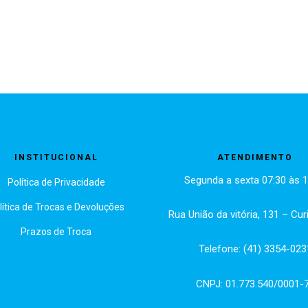
INSTITUCIONAL
ATENDIMENTO
Segunda a sexta 07:30 às 1
Política de Privacidade
lítica de Trocas e Devoluções
Rua União da vitória, 131 – Cur
Prazos de Troca
Telefone: (41) 3354-023
CNPJ: 01.773.540/0001-