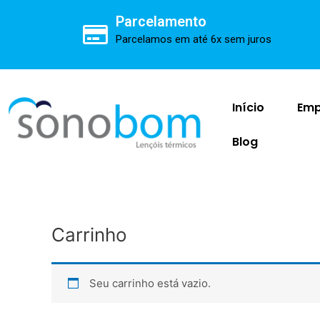
Ir
Parcelamento
para
Parcelamos em até 6x sem juros
o
conteúdo
Início
Emp
Blog
Carrinho
Seu carrinho está vazio.