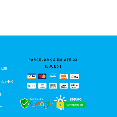
PARCELAMOS EM ATÉ 3X
S/JUROS
7:30
itiba-PR
1
70