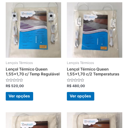
Este
Este
produto
produto
tem
tem
várias
várias
variantes.
variantes.
As
As
opções
opções
podem
podem
ser
ser
escolhidas
escolhidas
Lençois Térmicos
Lençois Térmicos
na
na
Lençol Térmico Queen
Lençol Térmico Queen
1,55×1,70 c/ Temp Regulável
1,55×1,70 c/2 Temperaturas
página
página
do
do
Avaliação
Avaliação
R$
520,00
R$
480,00
produto
produto
0
0
de
de
5
5
Ver opções
Ver opções
Este
Este
produto
produto
tem
tem