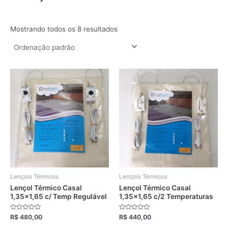
Mostrando todos os 8 resultados
Este
Este
produto
produto
tem
tem
várias
várias
variantes.
variantes.
As
As
opções
opções
podem
podem
ser
ser
escolhidas
escolhidas
Lençois Térmicos
Lençois Térmicos
na
na
Lençol Térmico Casal
Lençol Térmico Casal
1,35×1,65 c/ Temp Regulável
1,35×1,65 c/2 Temperaturas
página
página
do
do
Avaliação
Avaliação
R$
480,00
R$
440,00
produto
produto
0
0
de
de