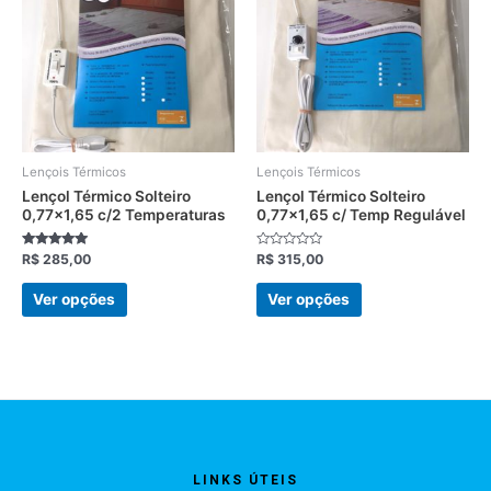
várias
várias
variantes.
variantes.
As
As
opções
opções
podem
podem
ser
ser
escolhidas
escolhidas
Lençois Térmicos
Lençois Térmicos
na
na
Lençol Térmico Solteiro
Lençol Térmico Solteiro
0,77×1,65 c/2 Temperaturas
0,77×1,65 c/ Temp Regulável
página
página
do
do
Avaliação
Avaliação
R$
285,00
R$
315,00
produto
produto
5.00
0
de 5
de
5
Ver opções
Ver opções
LINKS ÚTEIS