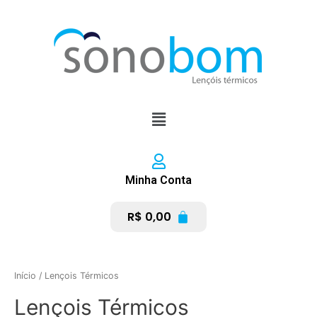
Ir
para
o
conteúdo
Menu
Minha Conta
R$
0,00
Início
/ Lençois Térmicos
Lençois Térmicos