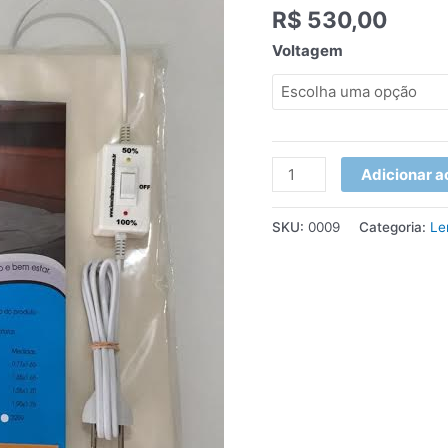
R$
530,00
quantidade
Voltagem
Adicionar a
SKU:
0009
Categoria:
Le