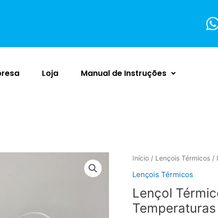
resa
Loja
Manual de Instruções
Lençol
Início
/
Lençois Térmicos
/ 
Térmico
Lençois Térmicos
King
Lençol Térmic
1,90x1,75
c/2
Temperaturas
Temperaturas