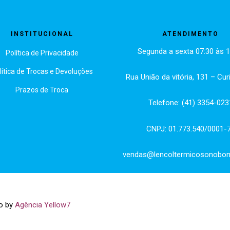
INSTITUCIONAL
ATENDIMENTO
Segunda a sexta 07:30 às 1
Política de Privacidade
lítica de Trocas e Devoluções
Rua União da vitória, 131 – Cur
Prazos de Troca
Telefone: (41) 3354-023
CNPJ: 01.773.540/0001-
vendas@lencoltermicosonobo
o by
Agência Yellow7