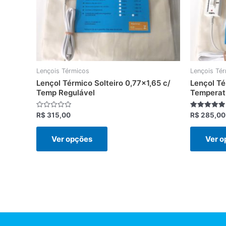
podem
ser
escolhidas
na
página
do
Lençois Térmicos
Lençois Té
produto
Lençol Térmico Solteiro 0,77×1,65 c/
Lençol Té
Temp Regulável
Temperat
Avaliação
Avaliação
R$
315,00
R$
285,00
0
5.00
de
de 5
5
Ver opções
Ver o