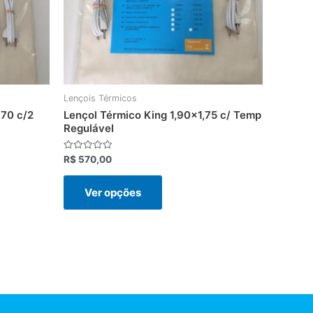
podem
ser
s
escolhidas
na
página
do
Lençois Térmicos
produto
,70 c/2
Lençol Térmico King 1,90×1,75 c/ Temp
Regulável
Avaliação
R$
570,00
0
de
5
Ver opções