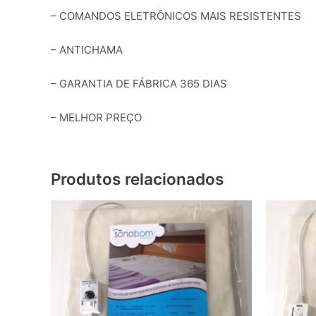
– COMANDOS ELETRÔNICOS MAIS RESISTENTES
– ANTICHAMA
– GARANTIA DE FÁBRICA 365 DIAS
– MELHOR PREÇO
Produtos relacionados
Este
produto
tem
várias
variantes.
As
opções