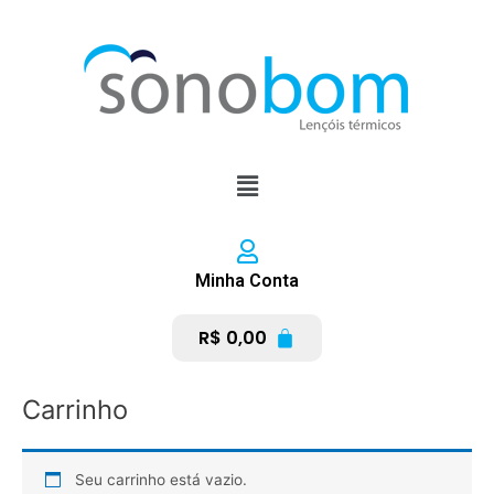
Ir
para
o
conteúdo
Menu
Minha Conta
R$
0,00
Carrinho
Seu carrinho está vazio.